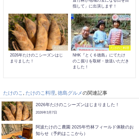
置竹林が地域の宝になる日を目
指して」に出演します！
たけのこ
たけのこ料理
2026年たけのこシーズンはじ
NHK『とく６徳島』にてたけ
まりました！
のこ掘りを取材・放送いただき
ました！
たけのこ
,
たけのこ料理
,
徳島グルメ
の関連記事
2026年たけのこシーズンはじまりました！
2026年3月7日
阿波たけのこ農園 2025年竹林フィールド体験のお
知らせ（予約はここから）