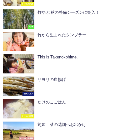
たけのこ料理
竹やぶ 秋の整備シーズンに突入！
竹林
竹から生まれたタンブラー
グッズ
This is Takenokohime.
たけのこ
サヨリの唐揚げ
徳島グルメ
たけのこごはん
たけのこ料理
筍姫 菜の花畑へお出かけ
たけのこ姫体験