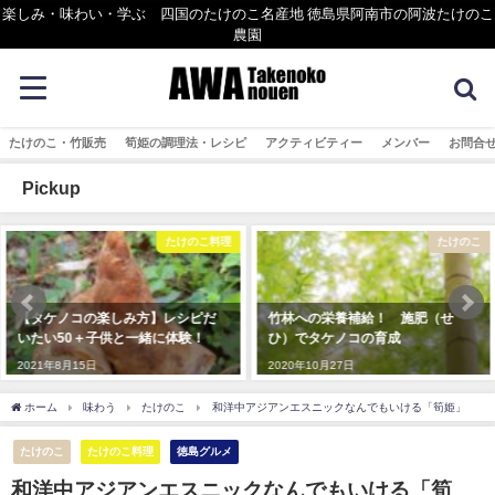
楽しみ・味わい・学ぶ 四国のたけのこ名産地 徳島県阿南市の阿波たけのこ
農園
たけのこ・竹販売
筍姫の調理法・レシピ
アクティビティー
メンバー
お問合
Pickup
たけのこ料理
たけのこ
【タケノコの楽しみ方】レシピだ
竹林への栄養補給！ 施肥（せ
いたい50＋子供と一緒に体験！
ひ）でタケノコの育成
2021年8月15日
2020年10月27日
ホーム
味わう
たけのこ
和洋中アジアンエスニックなんでもいける「筍姫」
たけのこ
たけのこ料理
徳島グルメ
和洋中アジアンエスニックなんでもいける「筍