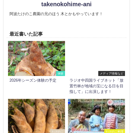
takenokohime-ani
阿波たけのこ農園の兄のほう 木とかもやっています！
最近書いた記事
体験
メディア情報など
2026年シーズン体験の予定
ラジオ中四国ライブネット「放
置竹林が地域の宝になる日を目
指して」に出演します！
たけのこ
たけのこ料理