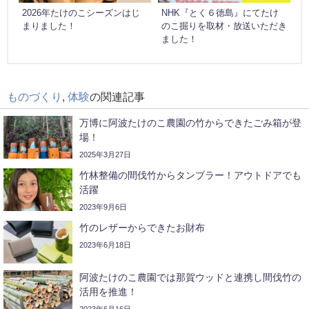
2026年たけのこシーズンはじ
NHK『とく６徳島』にてたけ
まりました！
のこ掘りを取材・放送いただき
ました！
ものづくり
,
体験
の関連記事
万博に阿波たけのこ農園の竹からできたごみ箱が登
場！
2025年3月27日
竹林整備の間伐竹からタンブラー！アウトドアでも
活躍
2023年9月6日
竹のレザーからできたお財布
2023年6月18日
阿波たけのこ農園では那賀ウッドと連携し間伐竹の
活用を推進！
2023年6月16日