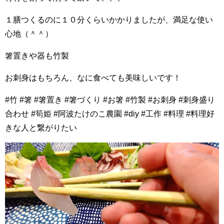
１膳つくるのに１０分くらいかかりましたが、満足な使い
心地（＾＾）
箸置きや器も竹製
お刺身はもちろん、なに食べても美味しいです！
#竹 #箸 #箸置き #箸づくり #お箸 #竹製 #お刺身 #刺身盛り
合わせ #筍姫 #阿波たけのこ農園 #diy #工作 #料理 #料理好
きな人と繋がりたい