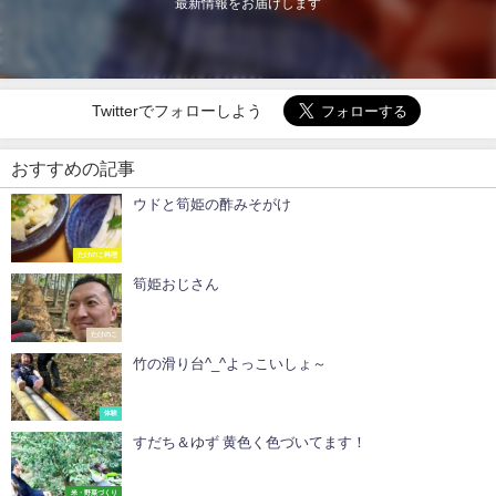
最新情報をお届けします
Twitterでフォローしよう
おすすめの記事
ウドと筍姫の酢みそがけ
たけのこ料理
筍姫おじさん
たけのこ
竹の滑り台^_^よっこいしょ～
体験
すだち＆ゆず 黄色く色づいてます！
米・野菜づくり