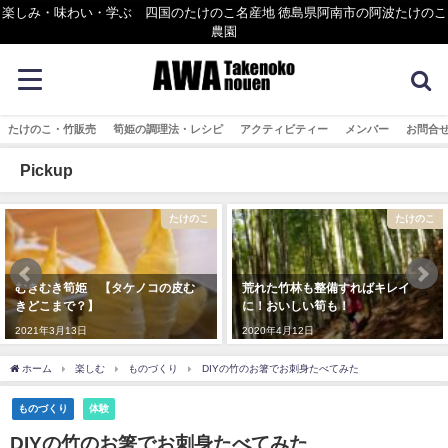
楽しみ・味わい・学ぶ 四国のたけのこ名産地 徳島県阿南市の阿波たけのこ
農園
たけのこ・竹販売
筍姫の調理法・レシピ
アクティビティー
メンバー
お問合
Pickup
たけのこ
たけのこ
むきむき筍姫 【タケノコの皮む
荒れた竹林も整備すればキレイ
きどこまで？】
に！おいしい筍も！
2021年3月13日
2020年4月12日
ホーム
楽しむ
ものづくり
DIYの竹のお箸でお刺身たべてみた
ものづくり
体験
DIYの竹のお箸でお刺身たべてみた