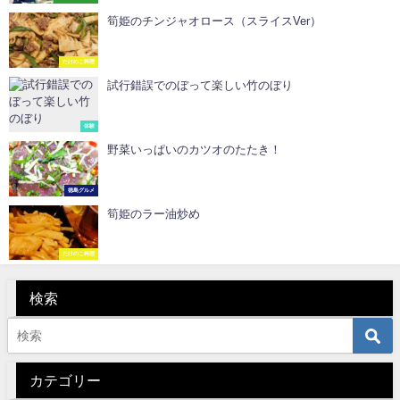
筍姫のチンジャオロース（スライスVer）
たけのこ料理
試行錯誤でのぼって楽しい竹のぼり
体験
野菜いっぱいのカツオのたたき！
徳島グルメ
筍姫のラー油炒め
たけのこ料理
検索
カテゴリー