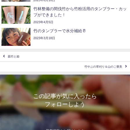
竹林整備の間伐竹から竹粉活用のタンブラー・カッ
プができました！
2023年4月5日
竹のタンブラーで水分補給🥛
2023年3月18日
親竹と姫
竹やぶの草刈り＆山のご褒美
この記事が気に入ったら
フォローしよう