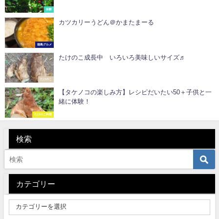
体験
カツカリーうどん＠かまたまーる
徳島グルメ
たけのこ成長中 いろいろ美味しいサイズ♬
たけのこ
【タケノコの楽しみ方】レシピだいたい50＋子供と一
緒に体験！
たけのこ料理
検索
カテゴリー