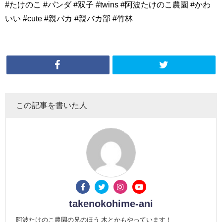
#たけのこ #パンダ #双子 #twins #阿波たけのこ農園 #かわ
いい #cute #親バカ #親バカ部 #竹林
この記事を書いた人
takenokohime-ani
阿波たけのこ農園の兄のほう 木とかもやっています！