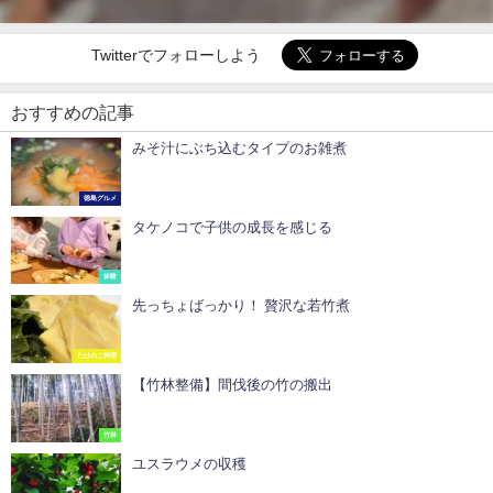
Twitterでフォローしよう
おすすめの記事
みそ汁にぶち込むタイプのお雑煮
徳島グルメ
タケノコで子供の成長を感じる
体験
先っちょばっかり！ 贅沢な若竹煮
たけのこ料理
【竹林整備】間伐後の竹の搬出
竹林
ユスラウメの収穫