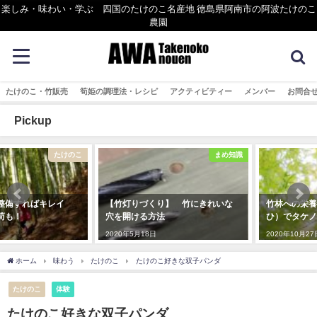
楽しみ・味わい・学ぶ 四国のたけのこ名産地 徳島県阿南市の阿波たけのこ
農園
たけのこ・竹販売
筍姫の調理法・レシピ
アクティビティー
メンバー
お問合
Pickup
まめ知識
たけのこ
【竹灯りづくり】 竹にきれいな
竹林への栄養補給！ 施肥（せ
穴を開ける方法
ひ）でタケノコの育成
2020年5月18日
2020年10月27日
ホーム
味わう
たけのこ
たけのこ好きな双子パンダ
たけのこ
体験
たけのこ好きな双子パンダ