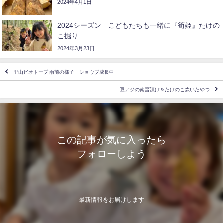
2024年4月1日
2024シーズン こどもたちも一緒に『筍姫』たけの
こ掘り
2024年3月23日
里山ビオトープ 雨前の様子 ショウブ成長中
豆アジの南蛮漬け＆たけのこ炊いたやつ
この記事が気に入ったら
フォローしよう
最新情報をお届けします