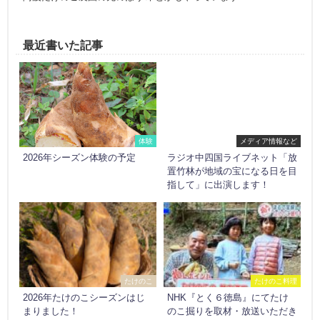
最近書いた記事
体験
メディア情報など
2026年シーズン体験の予定
ラジオ中四国ライブネット「放
置竹林が地域の宝になる日を目
指して」に出演します！
たけのこ
たけのこ料理
2026年たけのこシーズンはじ
NHK『とく６徳島』にてたけ
まりました！
のこ掘りを取材・放送いただき