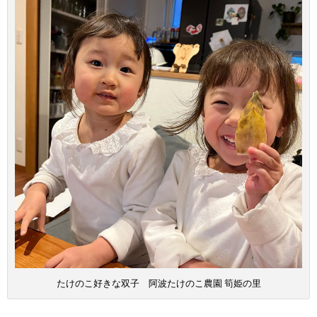
たけのこ好きな双子 阿波たけのこ農園 筍姫の里