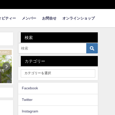
ィビティー
メンバー
お問合せ
オンラインショップ
検索
ものづくり
たけのこ料理
カテゴリー
ビー
【タケノコの楽しみ方】レシピだ
荒れた竹林も整備すればキ
いたい50＋子供と一緒に体験！
に！おいしい筍も！
2021年8月15日
2020年4月12日
Facebook
Twitter
Instagram