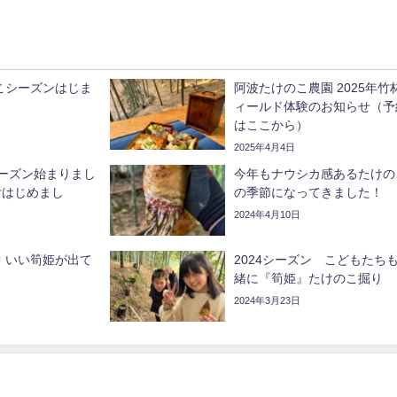
のこシーズンはじま
阿波たけのこ農園 2025年竹
ィールド体験のお知らせ（予
はここから）
2025年4月4日
姫シーズン始まりまし
今年もナウシカ感あるたけの
付はじめまし
の季節になってきました！
2024年4月10日
 いい筍姫が出て
2024シーズン こどもたち
緒に『筍姫』たけのこ掘り
2024年3月23日