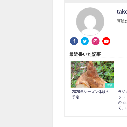
tak
阿波
最近書いた記事
体験
2026年シーズン体験の
ラジ
予定
ット
の宝
て」