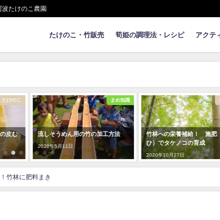
阿波たけのこ農園
たけのこ・竹販売
筍姫の調理法・レシピ
アクテ
まめ知識
たけのこ
工方法
竹林への栄養補給！ 施肥（せ
流しそうめんの竹加工ムー
ひ）でタケノコの育成
3minバージョン
2020年10月27日
2020年5月15日
！竹林に肥料まき