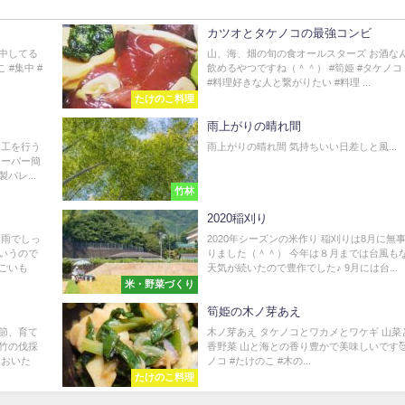
カツオとタケノコの最強コンビ
中してる
山、海、畑の旬の食オールスターズ お酒な
#集中 #
飲めるやつですね（＾＾） #筍姫 #タケノコ
#料理好きな人と繋がりたい #料理 ...
たけのこ料理
雨上がりの晴れ間
加工を行う
雨上がりの晴れ間️ 気持ちいい日差しと風...
スーパー簡
パレ...
竹林
2020稲刈り
 雨でしっ
2020年シーズンの米作り 稲刈りは8月に無
いうので
りました（＾＾） 今年は８月までは台風も
ごいも
天気が続いたので豊作でした♪ 9月には台...
米・野菜づくり
筍姫の木ノ芽あえ
節、育て
木ノ芽あえ タケノコとワカメとワケギ 山菜
竹の伐採
香野菜 山と海との香り豊かで美味しいです🥰
ておいた
ノコ #たけのこ #木の...
たけのこ料理