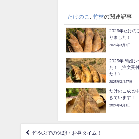
たけのこ
,
竹林
の関連記事
2026年たけ
りました！
2026年3月7日
2025年 筍
た！（注文受
た！）
2025年3月27日
たけのこ成長中
きています！
2024年4月1日
竹やぶでの休憩・お昼タイム！