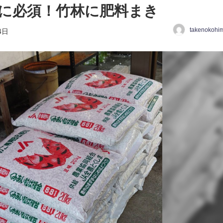
に必須！竹林に肥料まき
takenokohi
4日