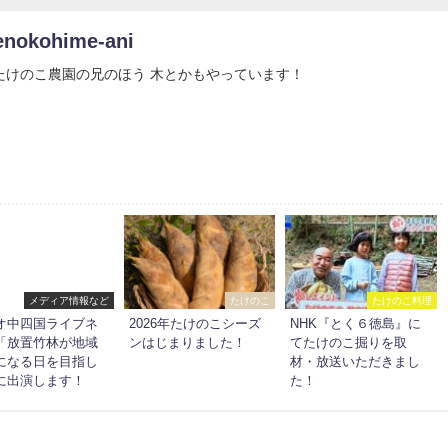
enokohime-ani
たけのこ農園の兄のほう 木とかもやっています！
メディア情報など
たけのこ
たけのこ料理
オ中四国ライブネ
2026年たけのこシーズ
NHK『とく６徳島』に
「放置竹林が地域
ンはじまりました！
てたけのこ掘りを取
になる日を目指し
材・放送いただきまし
に出演します！
た！