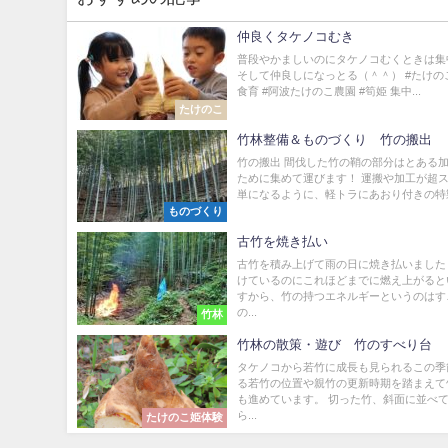
仲良くタケノコむき
普段やかましいのにタケノコむくときは集
そして仲良しになっとる（＾＾） #たけのこ 
食育 #阿波たけのこ農園 #筍姫 集中...
たけのこ
竹林整備＆ものづくり 竹の搬出
竹の搬出 間伐した竹の鞘の部分はとある
ために集めて運びます！ 運搬や加工が超
単になるように、軽トラにあおり付きの特製
ものづくり
古竹を焼き払い
古竹を積み上げて雨の日に焼き払いました
けているのにこれほどまでに燃え上がると
すから、竹の持つエネルギーというのはす
の...
竹林
竹林の散策・遊び 竹のすべり台
タケノコから若竹に成長も見られるこの季
る若竹の位置や親竹の更新時期を踏まえて
も進めています。 切った竹、斜面に並べ
ら...
たけのこ姫体験