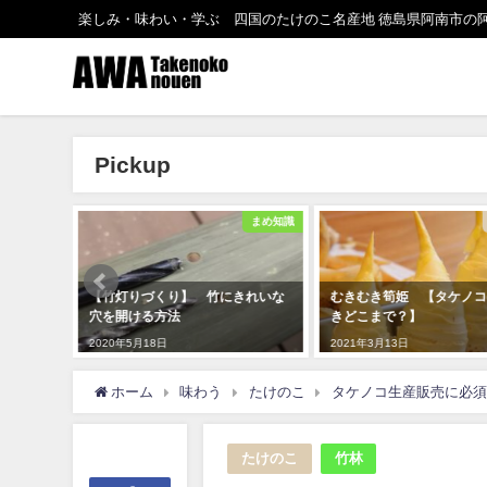
楽しみ・味わい・学ぶ 四国のたけのこ名産地 徳島県阿南市の
Pickup
まめ知識
たけのこ
きれいな
むきむき筍姫 【タケノコの皮む
流しそうめん用の竹の加
きどこまで？】
2020年5月11日
2021年3月13日
ホーム
味わう
たけのこ
タケノコ生産販売に必須
たけのこ
竹林