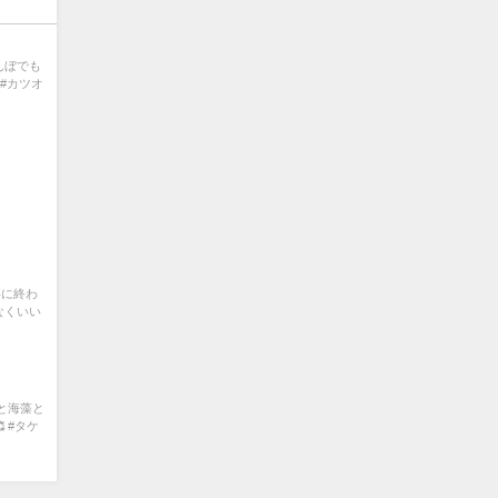
んぼでも
 #カツオ
事に終わ
なくいい
と海藻と
 #タケ