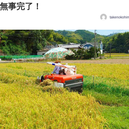
も無事完了！
takenokohi
日