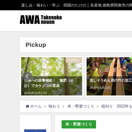
楽しみ・味わい・学ぶ 四国のたけのこ名産地 徳島県阿南市の
Pickup
たけのこ
まめ知識
竹林への栄養補給！ 施肥（せ
流しそうめん用の竹の加工方法
【
ひ）でタケノコの育成
い
2020年5月11日
020年10月27日
2
ホーム
味わう
米・野菜づくり
稲刈り 2022年
米・野菜づくり