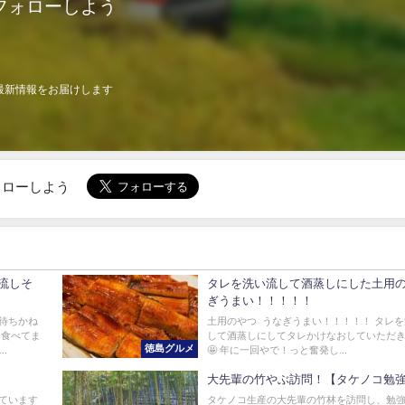
フォローしよう
最新情報をお届けします
でフォローしよう
流しそ
タレを洗い流して酒蒸しにした土用
ぎうまい！！！！！
待ちかね
土用のやつ うなぎうまい！！！！！ タレ
ゃ食べてま
して酒蒸しにしてタレかけなおしていただ
徳島グルメ
.
🤩 年に一回やで！っと奮発し...
大先輩の竹やぶ訪問！【タケノコ勉
ています
タケノコ生産の大先輩の竹林を訪問し、勉