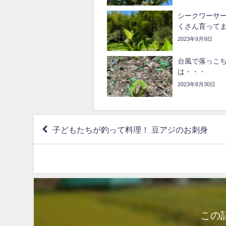
シークワーサー
くさん育って
2023年9月9日
台風で落っこ
は・・・
2023年8月30日
子どもたちが釣って料理！ 豆アジのお刺身
この