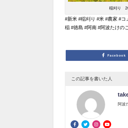
稲刈り 2
#新米 #稲刈り #米 #農家 #
稲 #徳島 #阿南 #阿波たけの
Facebook
この記事を書いた人
tak
阿波