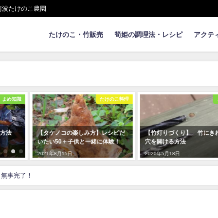
阿波たけのこ農園
たけのこ・竹販売
筍姫の調理法・レシピ
アクテ
たけのこ料理
まめ知識
タケノコの楽しみ方】レシピだ
【竹灯りづくり】 竹にきれいな
む
たい50＋子供と一緒に体験！
穴を開ける方法
き
021年8月15日
2020年5月18日
20
も無事完了！