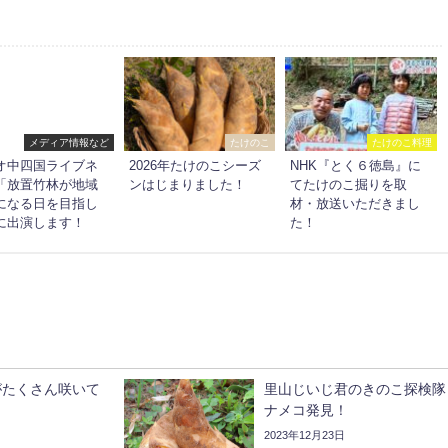
メディア情報など
たけのこ
たけのこ料理
オ中四国ライブネ
2026年たけのこシーズ
NHK『とく６徳島』に
「放置竹林が地域
ンはじまりました！
てたけのこ掘りを取
になる日を目指し
材・放送いただきまし
に出演します！
た！
がたくさん咲いて
里山じいじ君のきのこ探検
ナメコ発見！
2023年12月23日