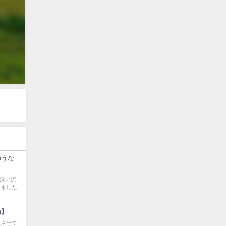
のうな
を洗い流
きました
強】
強させて