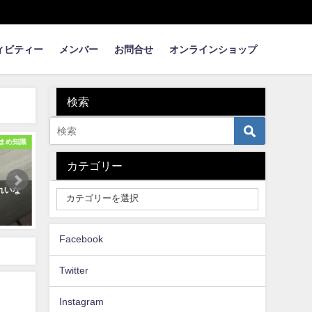
ィビティー
メンバー
お問合せ
オンラインショップ
検索
たけのこ
たけのこ
カテゴリー
きむき筍姫 【タケノコの皮む
荒れた竹林も整備すればキレイ
流し
どこまで？】
に！おいしい筍も！
3m
21年3月13日
2020年4月12日
202
Facebook
Twitter
Instagram