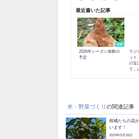
最近書いた記事
体験
2026年シーズン体験の
ラジ
予定
ット
の宝
て」
米・野菜づくり
の関連記事
柑橘たちの花
います！
2024年5月16日