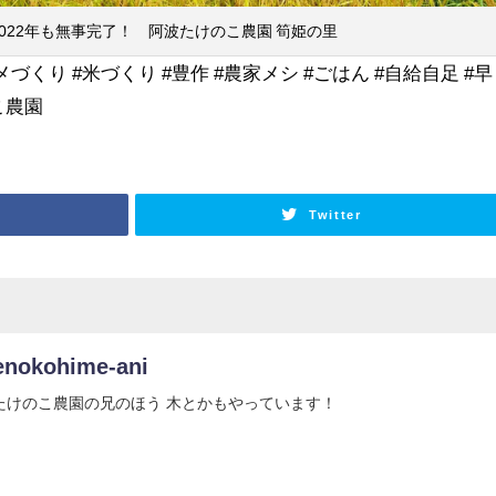
022年も無事完了！ 阿波たけのこ農園 筍姫の里
コメづくり #米づくり #豊作 #農家メシ #ごはん #自給自足 #早
こ農園
Twitter
enokohime-ani
たけのこ農園の兄のほう 木とかもやっています！