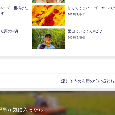
&ユズ 柑橘がた
甘くてうまい！ ゴーヤーの
ます！
2023年9月4日
ちた栗の中身
里山じいじくん️×ビワ
2023年6月9日
流しそうめん用の竹の器とお
記事が気に入ったら