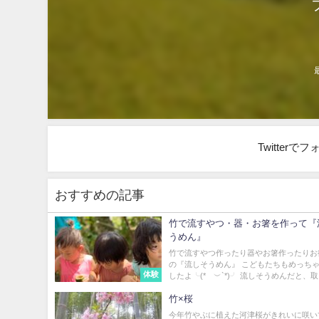
Twitter
おすすめの記事
竹で流すやつ・器・お箸を作って『
うめん』
竹で流すやつ作ったり器やお箸作ったりお
の『流しそうめん』 こどもたちもめっち
体験
したよ╰(*´︶`*)╯ 流しそうめんだと、取..
竹×桜
今年竹やぶに植えた河津桜がきれいに咲い