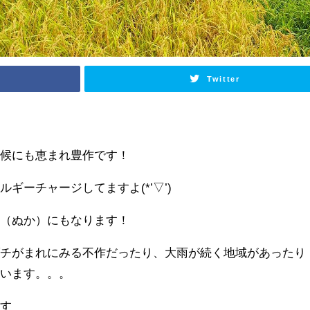
Twitter
気候にも恵まれ豊作です！
ギーチャージしてますよ(*’▽’)
糠（ぬか）にもなります！
ダチがまれにみる不作だったり、大雨が続く地域があったり
思います。。。
ます