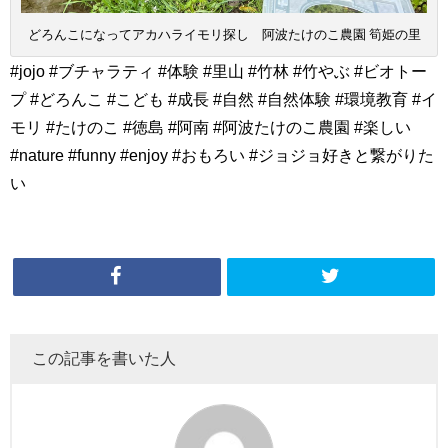
どろんこになってアカハライモリ探し 阿波たけのこ農園 筍姫の里
#jojo #ブチャラティ #体験 #里山 #竹林 #竹やぶ #ビオトー
プ #どろんこ #こども #成長 #自然 #自然体験 #環境教育 #イ
モリ #たけのこ #徳島 #阿南 #阿波たけのこ農園 #楽しい
#nature #funny #enjoy #おもろい #ジョジョ好きと繋がりた
い
この記事を書いた人