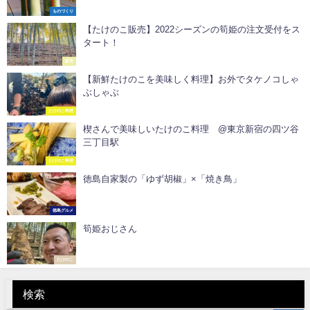
ものづくり
【たけのこ販売】2022シーズンの筍姫の注文受付をス
タート！
販売
【新鮮たけのこを美味しく料理】お外でタケノコしゃ
ぶしゃぶ
たけのこ料理
楔さんで美味しいたけのこ料理 @東京新宿の四ツ谷
三丁目駅
たけのこ料理
徳島自家製の「ゆず胡椒」×「焼き鳥」
徳島グルメ
筍姫おじさん
たけのこ
検索