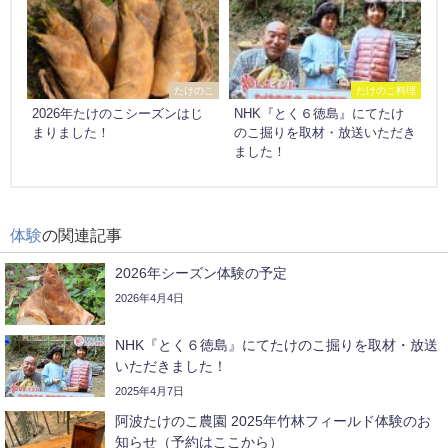
たけのこ
たけのこ料理
2026年たけのこシーズンはじ
NHK『とく６徳島』にてたけ
まりました！
のこ掘りを取材・放送いただき
ました！
体験
の関連記事
2026年シーズン体験の予定
2026年4月4日
NHK『とく６徳島』にてたけのこ掘りを取材・放送
いただきました！
2025年4月7日
阿波たけのこ農園 2025年竹林フィールド体験のお
知らせ（予約はここから）