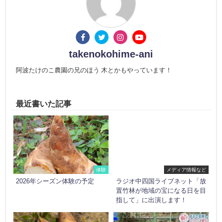
takenokohime-ani
阿波たけのこ農園の兄のほう 木とかもやっています！
最近書いた記事
体験
メディア情報など
2026年シーズン体験の予定
ラジオ中四国ライブネット「放
置竹林が地域の宝になる日を目
指して」に出演します！