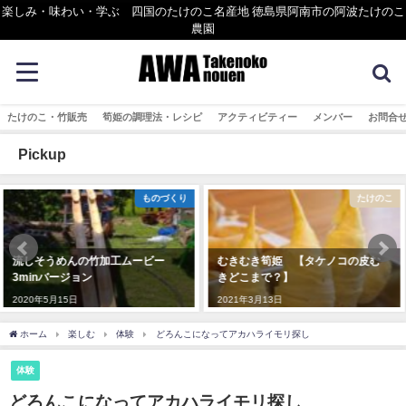
楽しみ・味わい・学ぶ 四国のたけのこ名産地 徳島県阿南市の阿波たけのこ
農園
たけのこ・竹販売
筍姫の調理法・レシピ
アクティビティー
メンバー
お問合
Pickup
たけのこ
まめ知識
むきむき筍姫 【タケノコの皮む
【竹灯りづくり】 竹にきれいな
きどこまで？】
穴を開ける方法
2021年3月13日
2020年5月18日
ホーム
楽しむ
体験
どろんこになってアカハライモリ探し
体験
どろんこになってアカハライモリ探し