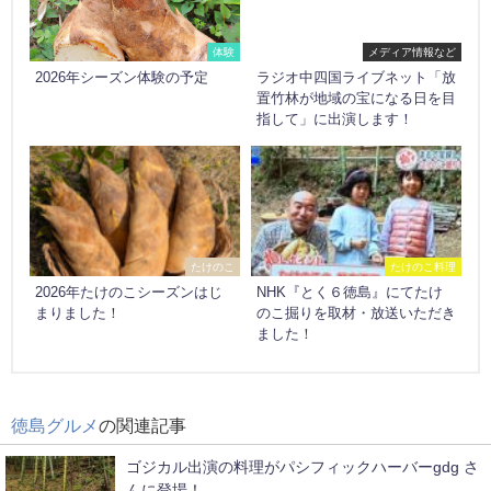
体験
メディア情報など
2026年シーズン体験の予定
ラジオ中四国ライブネット「放
置竹林が地域の宝になる日を目
指して」に出演します！
たけのこ
たけのこ料理
2026年たけのこシーズンはじ
NHK『とく６徳島』にてたけ
まりました！
のこ掘りを取材・放送いただき
ました！
徳島グルメ
の関連記事
ゴジカル出演の料理がパシフィックハーバーgdg さ
んに登場！