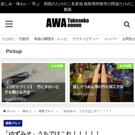
楽しみ・味わい・学ぶ 四国のたけのこ名産地 徳島県阿南市の阿波たけのこ
農園
たけのこ・竹販売
筍姫の調理法・レシピ
アクティビティー
メンバー
お問合
Pickup
まめ知識
まめ知識
【竹灯りづくり】 竹にきれいな
流しそうめん用の竹の加工方法
穴を開ける方法
2020年5月11日
2020年5月18日
ホーム
味わう
徳島グルメ
「ゆずみそ」うちではこれ！！！！！
徳島グルメ
「ゆずみそ」うちではこれ！！！！！