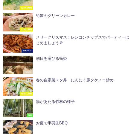
たけのこ料理
筍姫のグリーンカレー
たけのこ料理
メリークリスマス！レンコンチップスでパーティーは
じめましょう🥂
徳島グルメ
朝日を浴びる筍姫
たけのこ
春の自家製スタ丼 にんにく豚タケノコ炒め
たけのこ料理
陽があたる竹林の様子
竹林
お庭で手羽先BBQ