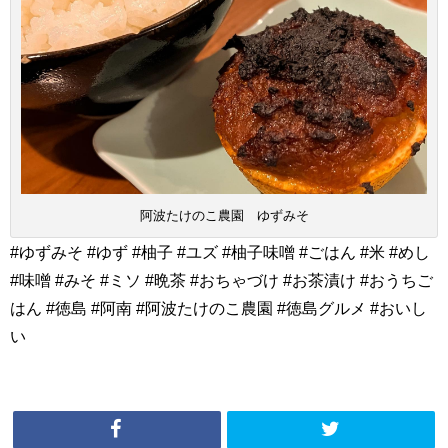
阿波たけのこ農園 ゆずみそ
#ゆずみそ #ゆず #柚子 #ユズ #柚子味噌 #ごはん #米 #めし
#味噌 #みそ #ミソ #晩茶 #おちゃづけ #お茶漬け #おうちご
はん #徳島 #阿南 #阿波たけのこ農園 #徳島グルメ #おいし
い