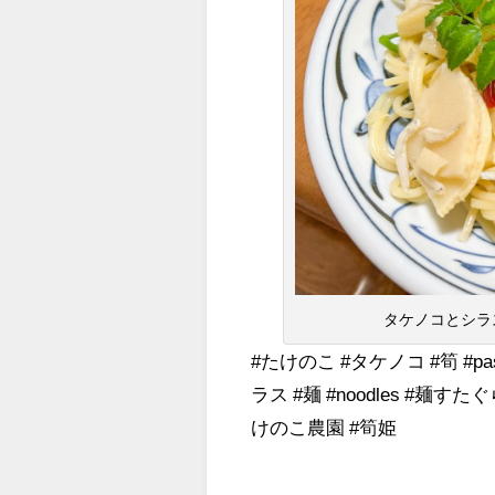
タケノコとシラ
#たけのこ #タケノコ #筍 #p
ラス #麺 #noodles #麺す
けのこ農園 #筍姫