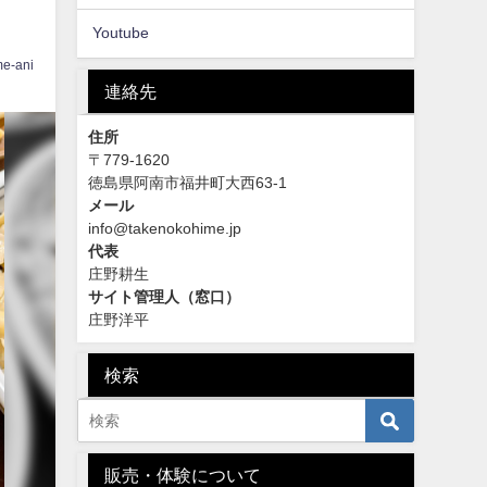
Youtube
me-ani
連絡先
住所
〒779-1620
徳島県阿南市福井町大西63-1
メール
info@takenokohime.jp
代表
庄野耕生
サイト管理人（窓口）
庄野洋平
検索
販売・体験について