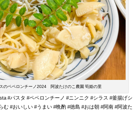
スのペペロンチーノ2024 阿波たけのこ農園 筍姫の里
asta #パスタ #ペペロンチーノ #ニンニク #シラス #釜揚げシ
たぐらむ #おいしい #うまい #晩酌 #徳島 #おは朝 #阿南 #阿波た