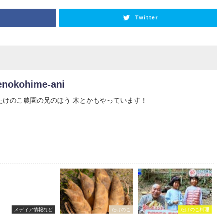
Twitter
enokohime-ani
たけのこ農園の兄のほう 木とかもやっています！
メディア情報など
たけのこ
たけのこ料理