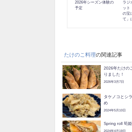
2026年シーズン体験の
ラジ
予定
ット
の宝
て」
たけのこ料理
の関連記事
2026年たけ
りました！
2026年3月7日
タケノコとシ
め
2024年5月10日
Spring roll
2024年4月19日