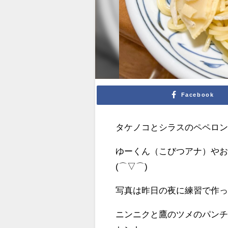
Facebook
タケノコとシラスのペペロ
ゆーくん（こびつアナ）や
(⌒▽⌒)
写真は昨日の夜に練習で作
ニンニクと鷹のツメのパン