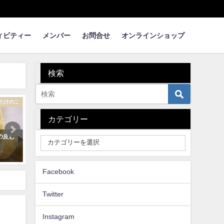
ィビティー
メンバー
お問合せ
オンラインショップ
検索
のづくり
まめ知識
カテゴリー
ビー
【竹灯りづくり】 竹にきれいな
竹林への栄養補給！ 施肥
穴を開ける方法
ひ）でタケノコの育成
2020年5月18日
2020年10月27日
Facebook
Twitter
Instagram