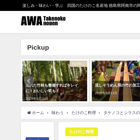
楽しみ・味わい・学ぶ 四国のたけのこ名産地 徳島県阿南市の
Pickup
たけのこ
まめ知識
た
キレイ
流しそうめん用の竹の加工方法
【タケノコの楽しみ方】レ
いたい50＋子供と一緒に
2020年5月11日
2021年8月15日
ホーム
味わう
たけのこ料理
タケノコとシラスの
たけのこ料理