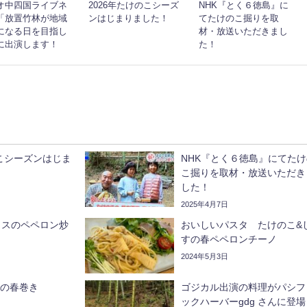
オ中四国ライブネ
2026年たけのこシーズ
NHK『とく６徳島』に
「放置竹林が地域
ンはじまりました！
てたけのこ掘りを取
になる日を目指し
材・放送いただきまし
に出演します！
た！
のこシーズンはじま
NHK『とく６徳島』にてたけ
こ掘りを取材・放送いただき
した！
2025年4月7日
ラスのペペロン炒
おいしいパスタ たけのこ&
すの春ペペロンチーノ
2024年5月3日
 筍姫の春巻き
ゴジカル出演の料理がパシフ
ックハーバーgdg さんに登場