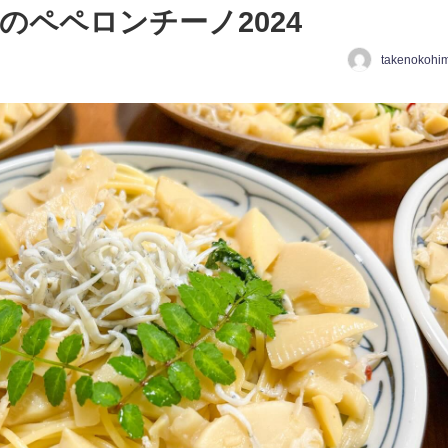
のペペロンチーノ2024
takenokohi
日