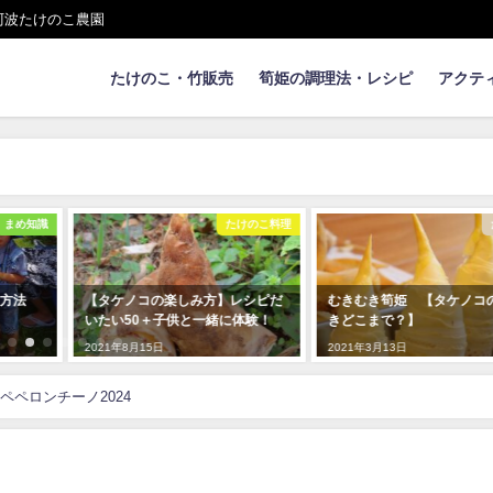
阿波たけのこ農園
たけのこ・竹販売
筍姫の調理法・レシピ
アクテ
けのこ料理
たけのこ
も
シピだ
むきむき筍姫 【タケノコの皮む
流しそうめんの竹加工ムー
体験！
きどこまで？】
3minバージョン
2021年3月13日
2020年5月15日
ペペロンチーノ2024