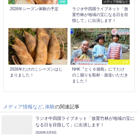
体験
メディア情報など
2026年シーズン体験の予定
ラジオ中四国ライブネット「放
置竹林が地域の宝になる日を目
指して」に出演します！
たけのこ
たけのこ料理
2026年たけのこシーズンはじ
NHK『とく６徳島』にてたけ
まりました！
のこ掘りを取材・放送いただき
ました！
メディア情報など
,
体験
の関連記事
ラジオ中四国ライブネット「放置竹林が地域の宝に
なる日を目指して」に出演します！
2026年3月9日