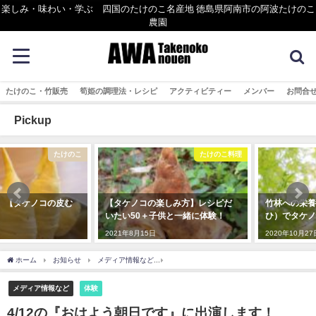
楽しみ・味わい・学ぶ 四国のたけのこ名産地 徳島県阿南市の阿波たけのこ
農園
たけのこ・竹販売
筍姫の調理法・レシピ
アクティビティー
メンバー
お問合
Pickup
たけのこ料理
たけのこ
【タケノコの楽しみ方】レシピだ
竹林への栄養補給！ 施肥（せ
いたい50＋子供と一緒に体験！
ひ）でタケノコの育成
2021年8月15日
2020年10月27日
ホーム
お知らせ
メディア情報など
4/12の『おはよう朝日です』に出演します！
メディア情報など
体験
4/12の『おはよう朝日です』に出演します！