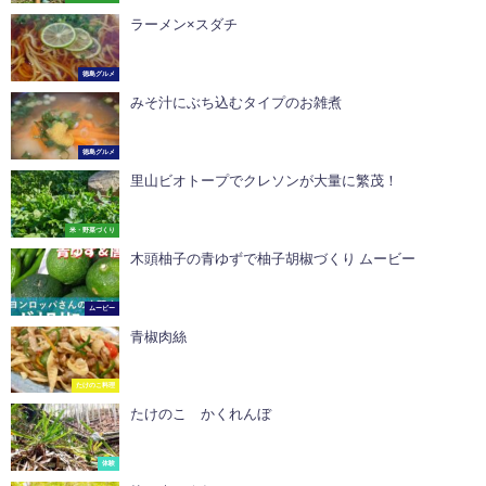
ラーメン×スダチ
徳島グルメ
みそ汁にぶち込むタイプのお雑煮
徳島グルメ
里山ビオトープでクレソンが大量に繁茂！
米・野菜づくり
木頭柚子の青ゆずで柚子胡椒づくり ムービー
ムービー
青椒肉絲
たけのこ料理
たけのこ かくれんぼ
体験