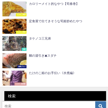
カロリーメイト的なやつ【筍春巻】
たけのこ料理
定食屋で出てきそうな筍姫炒めたやつ
たけのこ料理
タケノコ三兄弟
体験
鯛の湯引き️✖️スダチ
徳島グルメ
たけのこ姫のお手伝い《水煮編》
たけのこ姫体験
検索