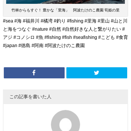
竹林からもすぐ！ 豊かな「里海」 阿波たけのこ農園 筍姫の里
#sea #海 #福井川 #橘湾 #釣り #fishing #里海 #里山 #山と川
と海をつなぐ #nature #自然 #自然好きな人と繋がりたい #
アジ #コノシロ #魚 #fishing #fish #seafishing #こども #食育
#japan #徳島 #阿南 #阿波たけのこ農園
この記事を書いた人