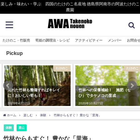
楽しみ・味わい・学ぶ 四国のたけのこ名産地 徳島県阿南市の阿波たけのこ
農園
たけのこ・竹販売
筍姫の調理法・レシピ
アクティビティー
メンバー
お問合
Pickup
たけのこ
たけのこ
荒れた竹林も整備すればキレイ
竹林への栄養補給！ 施肥（せ
に！おいしい筍も！
ひ）でタケノコの育成
2020年4月12日
2020年10月27日
ホーム
楽しむ
体験
竹林からもすぐ！ 豊かな「里海」
体験
里山
竹林からもすぐ！ 豊かな「里海」