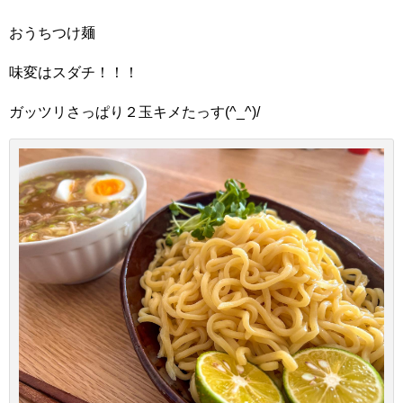
おうちつけ麺
味変はスダチ！！！
ガッツリさっぱり２玉キメたっす(^_^)/