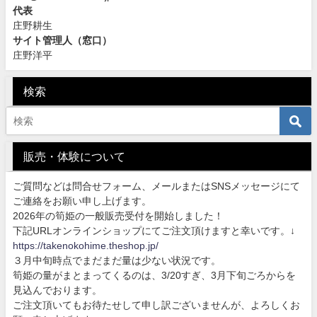
代表
庄野耕生
サイト管理人（窓口）
庄野洋平
検索
販売・体験について
ご質問などは問合せフォーム、メールまたはSNSメッセージにて
ご連絡をお願い申し上げます。
2026年の筍姫の一般販売受付を開始しました！
下記URLオンラインショップにてご注文頂けますと幸いです。↓
https://takenokohime.theshop.jp/
３月中旬時点でまだまだ量は少ない状況です。
筍姫の量がまとまってくるのは、3/20すぎ、3月下旬ごろからを
見込んでおります。
ご注文頂いてもお待たせして申し訳ございませんが、よろしくお