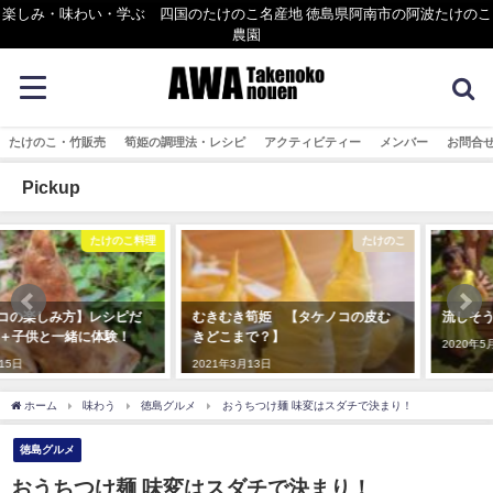
楽しみ・味わい・学ぶ 四国のたけのこ名産地 徳島県阿南市の阿波たけのこ
農園
たけのこ・竹販売
筍姫の調理法・レシピ
アクティビティー
メンバー
お問合
Pickup
たけのこ
まめ知識
むきむき筍姫 【タケノコの皮む
流しそうめん用の竹の加工方法
きどこまで？】
2020年5月11日
2021年3月13日
ホーム
味わう
徳島グルメ
おうちつけ麺 味変はスダチで決まり！
徳島グルメ
おうちつけ麺 味変はスダチで決まり！