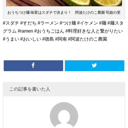
おうちつけ麺 味変はスダチで決まり！ 阿波たけのこ農園 筍姫の里
#スダチ #すだち #ラーメン #つけ麺 #イケメン #麺 #麺スタ
グラム #ramen #おうちごはん #料理好きな人と繋がりたい
#うまい #おいしい #徳島 #阿南 #阿波たけのこ農園
この記事を書いた人