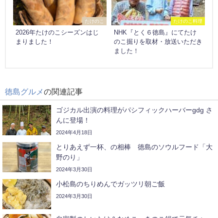
たけのこ
たけのこ料理
2026年たけのこシーズンはじ
NHK『とく６徳島』にてたけ
まりました！
のこ掘りを取材・放送いただき
ました！
徳島グルメ
の関連記事
ゴジカル出演の料理がパシフィックハーバーgdg さ
んに登場！
2024年4月18日
とりあえず一杯、の相棒 徳島のソウルフード「大
野のり」
2024年3月30日
小松島のちりめんでガッツリ朝ご飯
2024年3月30日