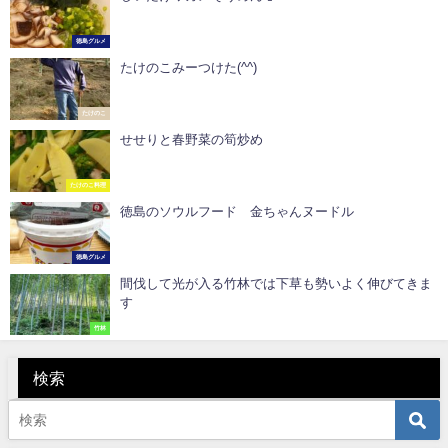
徳島グルメ
たけのこみーつけた(^^)
たけのこ
せせりと春野菜の筍炒め
たけのこ料理
徳島のソウルフード 金ちゃんヌードル
徳島グルメ
間伐して光が入る竹林では下草も勢いよく伸びてきま
す
竹林
検索