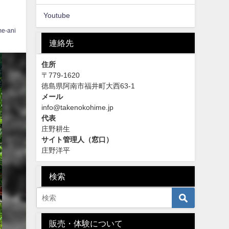
Youtube
me-ani
連絡先
住所
〒779-1620
徳島県阿南市福井町大西63-1
メール
info@takenokohime.jp
代表
庄野耕生
サイト管理人（窓口）
庄野洋平
検索
販売・体験について