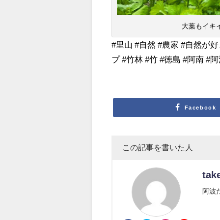
大葉もイキ
#里山 #自然 #農家 #自然
プ #竹林 #竹 #徳島 #阿南 
Facebook
この記事を書いた人
tak
阿波