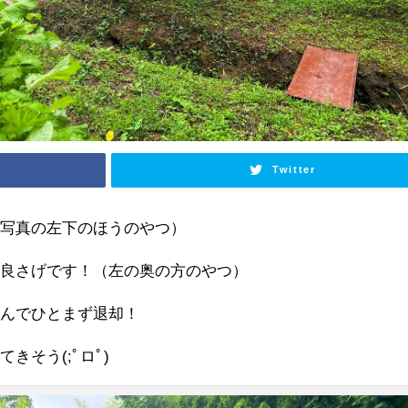
Twitter
（写真の左下のほうのやつ）
子良さげです！（左の奥の方のやつ）
たんでひとまず退却！
きそう(;ﾟロﾟ)