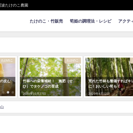
阿波たけのこ農園
たけのこ・竹販売
筍姫の調理法・レシピ
アクテ
たけのこ
たけのこ
！ 施肥（せ
荒れた竹林も整備すればキレイ
流しそうめん用の
育成
に！おいしい筍も！
2020年5月11日
2020年4月12日
山