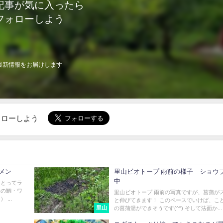
記事が気に入ったら
フォローしよう
最新情報をお届けします
でフォローしよう
メン
里山ビオトープ 雨前の様子 ショウ
中
をとってラ
海の鯛・ワ
里山ビオトープ 雨前の写真ですが、菖蒲が
...
と伸びてきます！ このペースでいけば、こ
里山
の菖蒲湯ができそうです(^^) そして法面か...