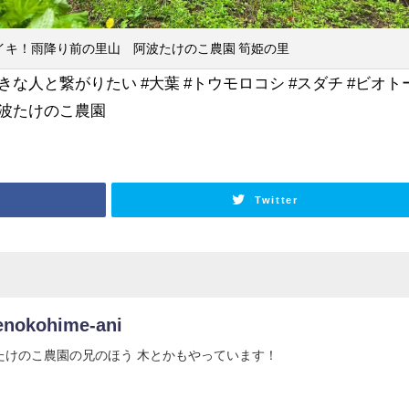
イキ！雨降り前の里山 阿波たけのこ農園 筍姫の里
が好きな人と繋がりたい #大葉 #トウモロコシ #スダチ #ビオト
#阿波たけのこ農園
Twitter
enokohime-ani
たけのこ農園の兄のほう 木とかもやっています！