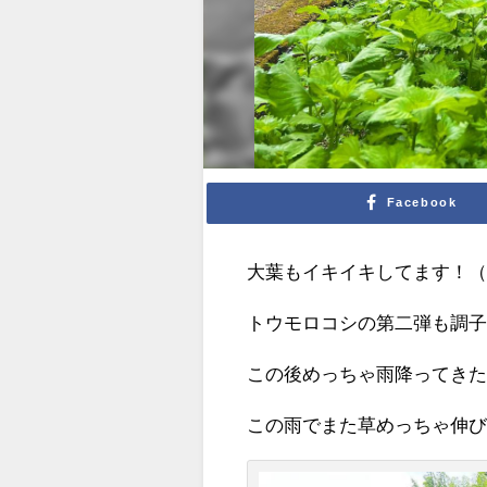
Facebook
大葉もイキイキしてます！
トウモロコシの第二弾も調
この後めっちゃ雨降ってき
この雨でまた草めっちゃ伸びて