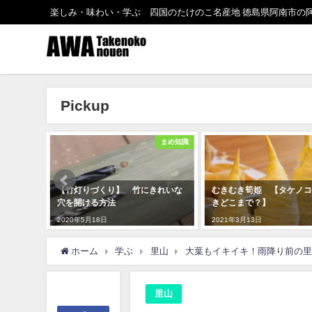
楽しみ・味わい・学ぶ 四国のたけのこ名産地 徳島県阿南市の
Pickup
まめ知識
たけのこ
】 竹にきれいな
むきむき筍姫 【タケノコの皮む
竹林への栄養補給
きどこまで？】
ひ）でタケノコの
2021年3月13日
2020年10月27日
ホーム
学ぶ
里山
大葉もイキイキ！雨降り前の里
里山