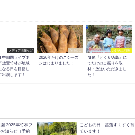
メディア情報など
たけのこ
たけのこ料理
オ中四国ライブネ
2026年たけのこシーズ
NHK『とく６徳島』に
「放置竹林が地域
ンはじまりました！
てたけのこ掘りを取
になる日を目指し
材・放送いただきまし
に出演します！
た！
園 2025年竹林フ
こどもの日 菖蒲すくすく育
のお知らせ（予約
ています！