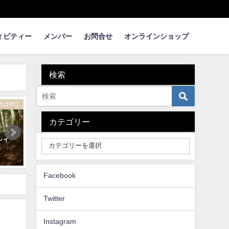
ィビティー
メンバー
お問合せ
オンラインショップ
検索
まめ知識
ものづくり
カテゴリー
竹の加工方法
流しそうめんの竹加工ムービー
【タケノコの楽しみ
3minバージョン
いたい50＋子供と
2020年5月15日
2021年8月15日
Facebook
Twitter
Instagram