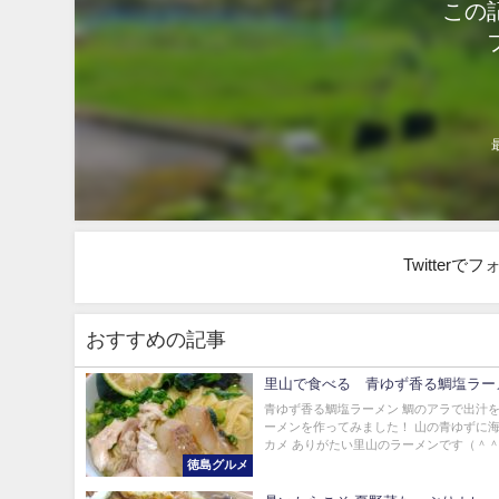
この
Twitter
おすすめの記事
里山で食べる 青ゆず香る鯛塩ラー
青ゆず香る鯛塩ラーメン 鯛のアラで出汁
ーメンを作ってみました！ 山の青ゆずに
カメ ありがたい里山のラーメンです（＾＾） 
徳島グルメ