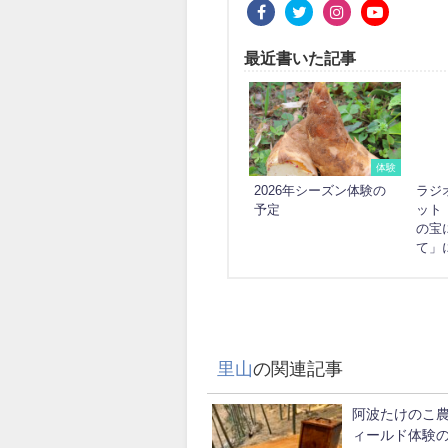
最近書いた記事
体験
2026年シーズン体験の
ラジ
予定
ット
の宝
て」
里山
の関連記事
阿波たけのこ農
ィールド体験