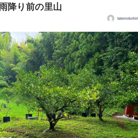
雨降り前の里山
takenokohi
日