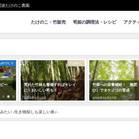
阿波たけのこ農園
たけのこ・竹販売
筍姫の調理法・レシピ
アクテ
たけのこ
たけのこ
レイ
竹林への栄養補給！ 施肥（せ
【竹灯りづくり】 竹にき
ひ）でタケノコの育成
穴を開ける方法
2020年10月27日
2020年5月18日
たい -生き物探しも楽しい春♪-