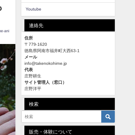
も
Youtube
連絡先
me-ani
住所
〒779-1620
徳島県阿南市福井町大西63-1
メール
info@takenokohime.jp
代表
庄野耕生
サイト管理人（窓口）
庄野洋平
検索
販売・体験について