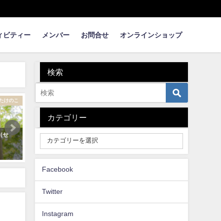
ィビティー
メンバー
お問合せ
オンラインショップ
検索
まめ知識
たけのこ
カテゴリー
れいな
むきむき筍姫 【タケノコの皮む
流しそうめん用の竹の加工
きどこまで？】
2020年5月11日
2021年3月13日
Facebook
Twitter
Instagram