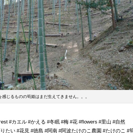
を感じるものの筍姫はまだ生えてきません。。。
forest #カエル #かえる #冬眠 #梅 #花 #flowers #里山 #自然
がりたい #花見 #徳島 #阿南 #阿波たけのこ農園 #たけのこ #