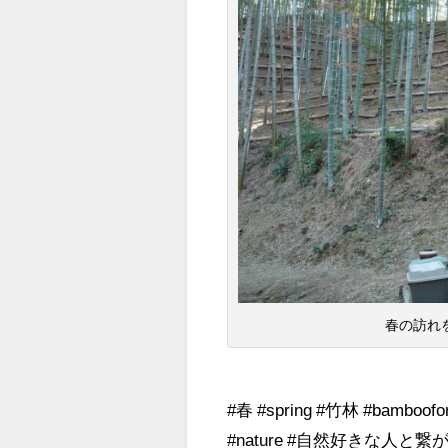
春の訪れ
#春 #spring #竹林 #bamboo
#nature #自然好きな人と繋