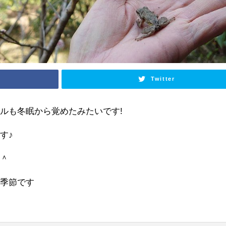
Twitter
ルも冬眠から覚めたみたいです!
す♪
＾＾
い季節です