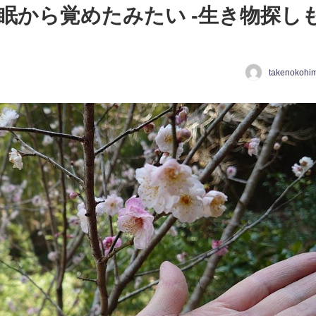
眠から覚めたみたい -生き物探し
takenokohi