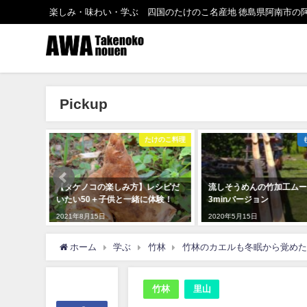
楽しみ・味わい・学ぶ 四国のたけのこ名産地 徳島県阿南市の
Pickup
けのこ料理
ものづくり
レシピだ
流しそうめんの竹加工ムービー
荒れた竹林も整備すればキ
体験！
3minバージョン
に！おいしい筍も！
2020年5月15日
2020年4月12日
ホーム
学ぶ
竹林
竹林のカエルも冬眠から覚めたみ
竹林
里山