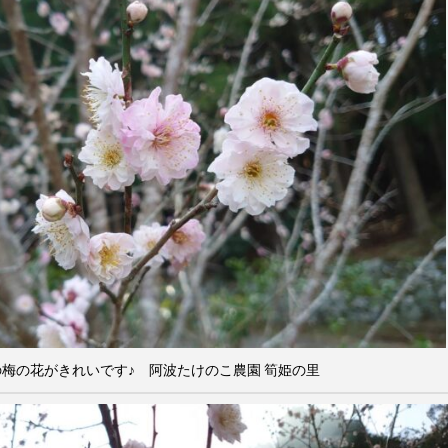
梅の花がきれいです♪ 阿波たけのこ農園 筍姫の里