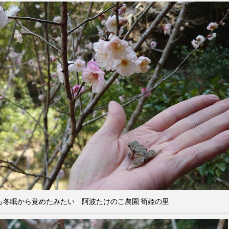
も冬眠から覚めたみたい 阿波たけのこ農園 筍姫の里