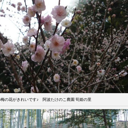
梅の花がきれいです♪ 阿波たけのこ農園 筍姫の里