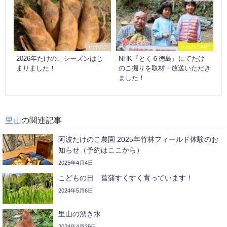
たけのこ
たけのこ料理
2026年たけのこシーズンはじ
NHK『とく６徳島』にてたけ
まりました！
のこ掘りを取材・放送いただき
ました！
里山
の関連記事
阿波たけのこ農園 2025年竹林フィールド体験のお
知らせ（予約はここから）
2025年4月4日
こどもの日 菖蒲すくすく育っています！
2024年5月6日
里山の湧き水
2024年4月29日