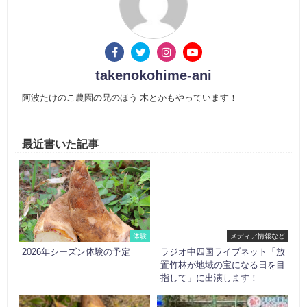
takenokohime-ani
阿波たけのこ農園の兄のほう 木とかもやっています！
最近書いた記事
体験
メディア情報など
2026年シーズン体験の予定
ラジオ中四国ライブネット「放
置竹林が地域の宝になる日を目
指して」に出演します！