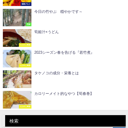
徳島グルメ
今日の竹やぶ 穏やかです～
竹林
筍姫汁×うどん
たけのこ料理
2023シーズン春を告げる『若竹煮』
たけのこ料理
タケノコの成分・栄養とは
たけのこ
カロリーメイト的なやつ【筍春巻】
たけのこ料理
検索