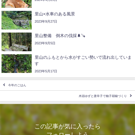
里山×水車のある風景
2023年9月27日
里山整備 倒木の伐採🌲🪚
2023年9月5日
里山のふもとから水がすごい勢いで流れ出していま
す
2023年5月17日
今年のごはん
木頭ゆずと唐辛子で柚子胡椒づくり
この記事が気に入ったら
フォローしよう