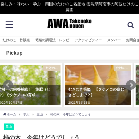
楽しみ・味わい・学ぶ 四国のたけのこ名産地 徳島県阿南市の阿波たけのこ
農園
たけのこ・竹販売
筍姫の調理法・レシピ
アクティビティー
メンバー
お問合
Pickup
たけのこ
たけのこ料理
むきむき筍姫 【タケノコの皮む
【タケノコの楽しみ方】レシピだ
きどこまで？】
いたい50＋子供と一緒に体験！
2021年3月13日
2021年8月15日
ホーム
学ぶ
里山
柿の木 今年はどうでしょう
里山
柿の木 今年はどうでしょう