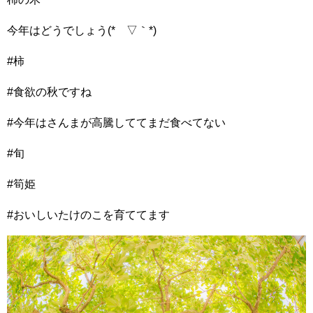
今年はどうでしょう(*´▽｀*)
#柿
#食欲の秋ですね
#今年はさんまが高騰しててまだ食べてない
#旬
#筍姫
#おいしいたけのこを育ててます