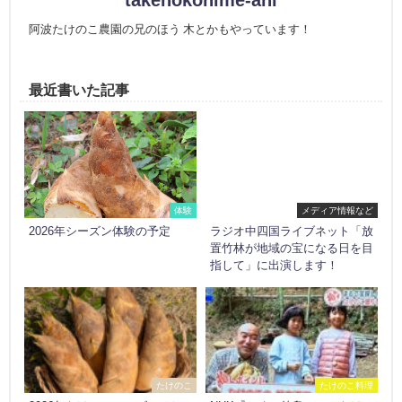
takenokohime-ani
阿波たけのこ農園の兄のほう 木とかもやっています！
最近書いた記事
体験
メディア情報など
2026年シーズン体験の予定
ラジオ中四国ライブネット「放
置竹林が地域の宝になる日を目
指して」に出演します！
たけのこ
たけのこ料理