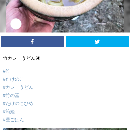
竹カレーうどん🤤
#竹
#たけのこ
#カレーうどん
#竹の器
#たけのこひめ
#筍姫
#昼ごはん