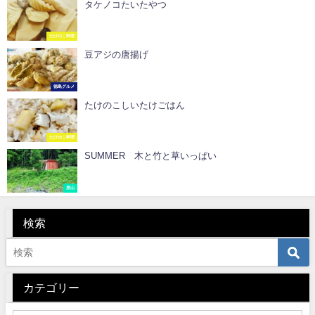
タケノコたいたやつ
たけのこ料理
豆アジの唐揚げ
徳島グルメ
たけのこしいたけごはん
たけのこ料理
SUMMER 木と竹と草いっぱい
里山
検索
カテゴリー