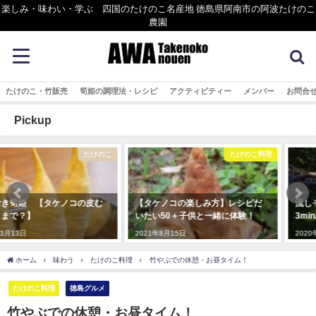
楽しみ・味わい・学ぶ 四国のたけのこ名産地 徳島県阿南市の阿波たけのこ
農園
たけのこ・竹販売
筍姫の調理法・レシピ
アクティビティー
メンバー
お問合
Pickup
たけのこ料理
ものづくり
【タケノコの楽しみ方】レシピだ
流しそうめんの竹加工ムービー
いたい50＋子供と一緒に体験！
3minバージョン
2021年8月15日
2020年5月15日
ホーム
味わう
たけのこ料理
竹やぶでの休憩・お昼タイム！
たけのこ料理
徳島グルメ
竹やぶでの休憩・お昼タイム！