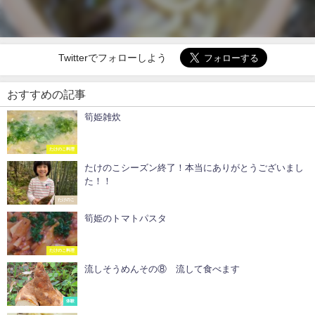
Twitterでフォローしよう
おすすめの記事
筍姫雑炊
たけのこ料理
たけのこシーズン終了！本当にありがとうございまし
た！！
たけのこ
筍姫のトマトパスタ
たけのこ料理
流しそうめんその⑧ 流して食べます
体験