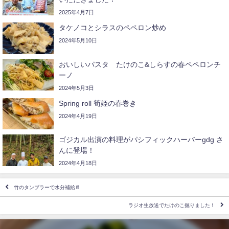
2025年4月7日
タケノコとシラスのペペロン炒め
2024年5月10日
おいしいパスタ たけのこ&しらすの春ペペロンチ
ーノ
2024年5月3日
Spring roll 筍姫の春巻き
2024年4月19日
ゴジカル出演の料理がパシフィックハーバーgdg さ
んに登場！
2024年4月18日
竹のタンブラーで水分補給🥛
ラジオ生放送でたけのこ掘りました！