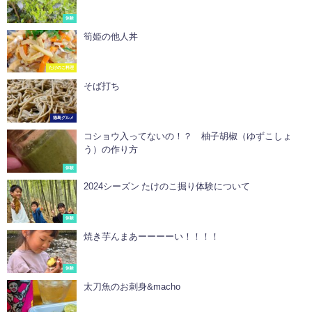
体験
筍姫の他人丼
たけのこ料理
そば打ち
徳島グルメ
コショウ入ってないの！？ 柚子胡椒（ゆずこしょ
う）の作り方
体験
2024シーズン たけのこ掘り体験について
体験
焼き芋んまあーーーーい！！！！
体験
太刀魚のお刺身&macho