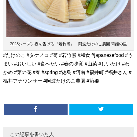
2023シーズン春を告げる『若竹煮』 阿波たけのこ農園 筍姫の里
#たけのこ #タケノコ #筍 #若竹煮 #和食 #japanesefood #う
まい #おいしい #食べたい #春の味覚 #山菜 #しいたけ #わ
かめ #菜の花 #春 #spring #徳島 #阿南 #福井町 #福井さん #
福井アナウンサー #阿波たけのこ農園 #筍姫
この記事を書いた人