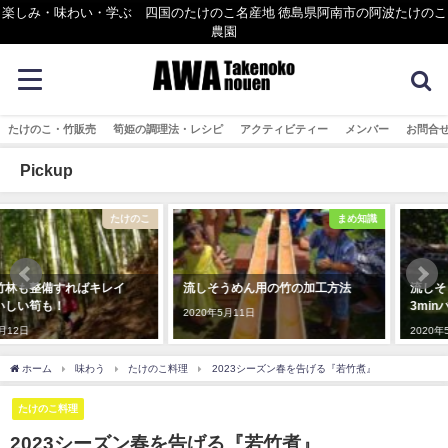
楽しみ・味わい・学ぶ 四国のたけのこ名産地 徳島県阿南市の阿波たけのこ
農園
たけのこ・竹販売
筍姫の調理法・レシピ
アクティビティー
メンバー
お問合
Pickup
まめ知識
ものづく
流しそうめん用の竹の加工方法
流しそうめんの竹加工ムービー
3minバージョン
2020年5月11日
2020年5月15日
ホーム
味わう
たけのこ料理
2023シーズン春を告げる『若竹煮』
たけのこ料理
2023シーズン春を告げる『若竹煮』