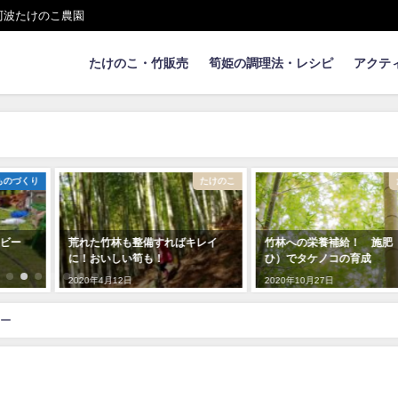
阿波たけのこ農園
たけのこ・竹販売
筍姫の調理法・レシピ
アクテ
たけのこ
たけのこ
レイ
竹林への栄養補給！ 施肥（せ
【竹灯りづくり】 竹にき
ひ）でタケノコの育成
穴を開ける方法
2020年10月27日
2020年5月18日
ー