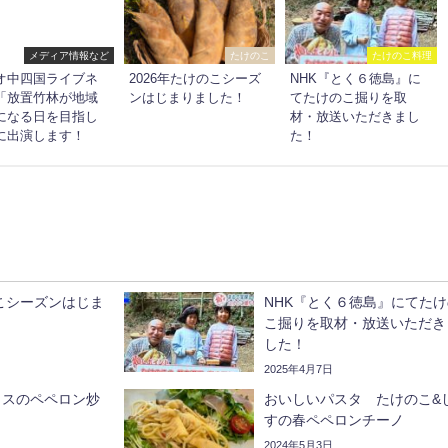
メディア情報など
たけのこ
たけのこ料理
オ中四国ライブネ
2026年たけのこシーズ
NHK『とく６徳島』に
「放置竹林が地域
ンはじまりました！
てたけのこ掘りを取
になる日を目指し
材・放送いただきまし
に出演します！
た！
のこシーズンはじま
NHK『とく６徳島』にてたけ
こ掘りを取材・放送いただき
した！
2025年4月7日
ラスのペペロン炒
おいしいパスタ たけのこ&
すの春ペペロンチーノ
2024年5月3日