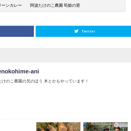
リーンカレー 阿波たけのこ農園 筍姫の里
Twitter
enokohime-ani
たけのこ農園の兄のほう 木とかもやっています！