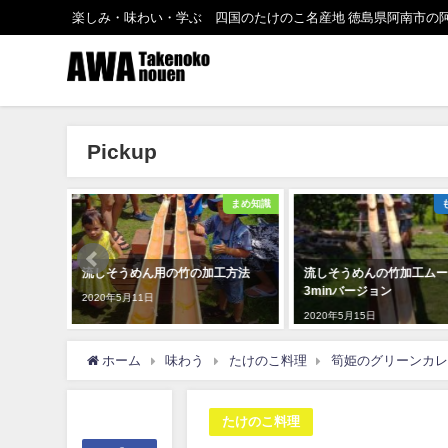
楽しみ・味わい・学ぶ 四国のたけのこ名産地 徳島県阿南市の
Pickup
まめ知識
ものづくり
工方法
流しそうめんの竹加工ムービー
荒れた竹林も整備すればキ
3minバージョン
に！おいしい筍も！
2020年5月15日
2020年4月12日
ホーム
味わう
たけのこ料理
筍姫のグリーンカレ
たけのこ料理