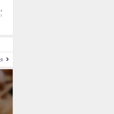
ィ
！
タ