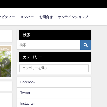
ィビティー
メンバー
お問合せ
オンラインショップ
検索
まめ知識
たけのこ
たけ
カテゴリー
れいな
むきむき筍姫 【タケノコの皮む
【タケノコの楽しみ方】レ
きどこまで？】
いたい50＋子供と一緒に体
2021年3月13日
2021年8月15日
Facebook
Twitter
Instagram