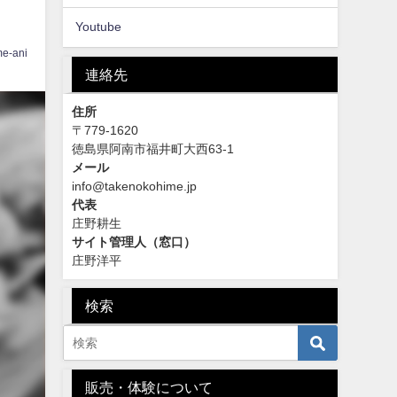
Youtube
me-ani
連絡先
住所
〒779-1620
徳島県阿南市福井町大西63-1
メール
info@takenokohime.jp
代表
庄野耕生
サイト管理人（窓口）
庄野洋平
検索
販売・体験について