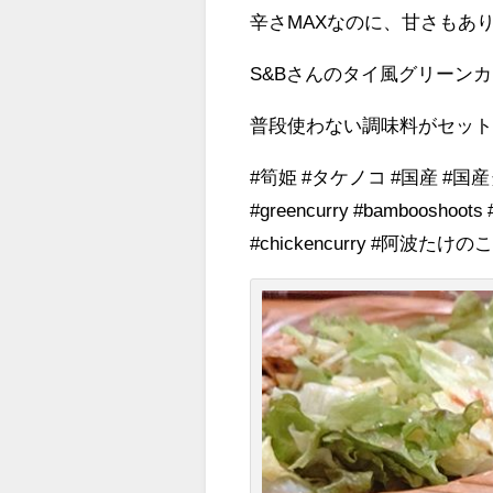
辛さMAXなのに、甘さもあ
S&Bさんのタイ風グリーン
普段使わない調味料がセッ
#筍姫 #タケノコ #国産 #国
#greencurry #bambooshoot
#chickencurry #阿波たけ