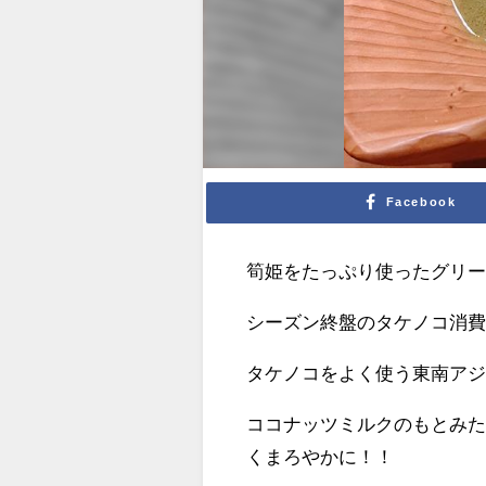
Facebook
筍姫をたっぷり使ったグリ
シーズン終盤のタケノコ消
タケノコをよく使う東南ア
ココナッツミルクのもとみ
くまろやかに！！