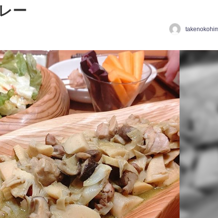
レー
takenokohi