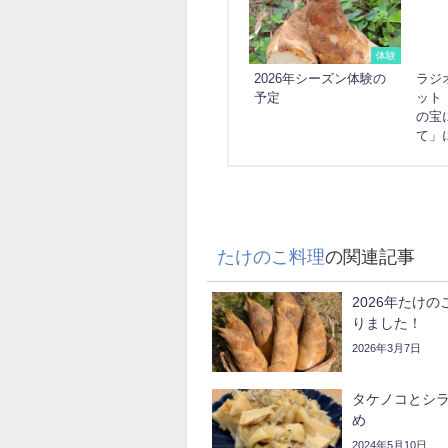
体験
2026年シーズン体験の
ラジ
予定
ット
の宝
て」
たけのこ料理
の関連記事
2026年たけ
りました！
2026年3月7日
タケノコとシ
め
2024年5月10日