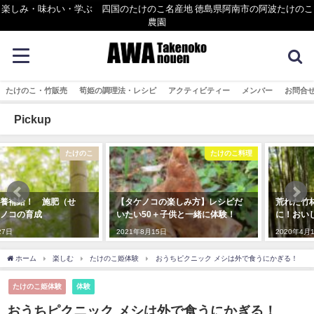
楽しみ・味わい・学ぶ 四国のたけのこ名産地 徳島県阿南市の阿波たけのこ
農園
たけのこ・竹販売
筍姫の調理法・レシピ
アクティビティー
メンバー
お問合
Pickup
たけのこ料理
たけのこ
【タケノコの楽しみ方】レシピだ
荒れた竹林も整備すればキレイ
いたい50＋子供と一緒に体験！
に！おいしい筍も！
2021年8月15日
2020年4月12日
ホーム
楽しむ
たけのこ姫体験
おうちピクニック️ メシは外で食うにかぎる！
たけのこ姫体験
体験
おうちピクニック️ メシは外で食うにかぎる！