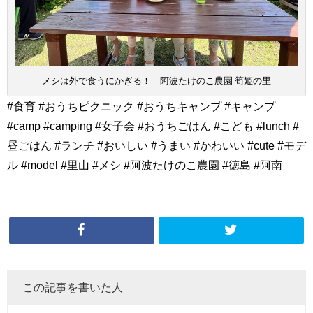
メシは外で食うにかぎる！ 阿波たけのこ農園 筍姫の里
#食育 #おうちピクニック #おうちキャンプ #キャンプ
#camp #camping #女子会 #おうちごはん #こども #lunch #
昼ごはん #ランチ #おいしい #うまい #かわいい #cute #モデ
ル #model #里山 #メシ #阿波たけのこ農園 #徳島 #阿南
この記事を書いた人