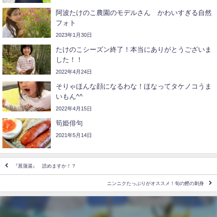
阿波たけのこ農園のモデルさん かわいすぎる自然
フォト
2023年1月30日
たけのこシーズン終了！本当にありがとうございま
した！！
2022年4月24日
そりゃほんな顔になるわな！ほなってタケノコうま
いもん^^
2022年4月15日
筍姫俳句
2021年5月14日
『菖蒲湯️』 読めますか！？
ニンニクたっぷりがオススメ！旬の鰹の刺身