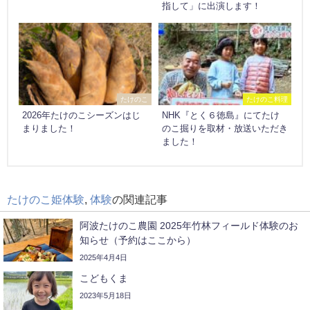
指して」に出演します！
たけのこ
たけのこ料理
2026年たけのこシーズンはじ
NHK『とく６徳島』にてたけ
まりました！
のこ掘りを取材・放送いただき
ました！
たけのこ姫体験
,
体験
の関連記事
阿波たけのこ農園 2025年竹林フィールド体験のお
知らせ（予約はここから）
2025年4月4日
こどもくま
2023年5月18日