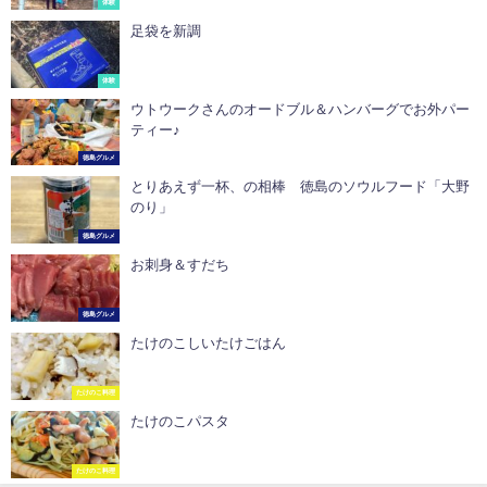
体験
足袋を新調
体験
ウトウークさんのオードブル＆ハンバーグでお外パー
ティー♪
徳島グルメ
とりあえず一杯、の相棒 徳島のソウルフード「大野
のり」
徳島グルメ
お刺身＆すだち
徳島グルメ
たけのこしいたけごはん
たけのこ料理
たけのこパスタ
たけのこ料理