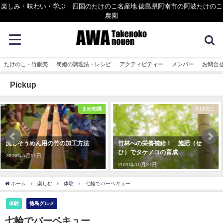
楽しみ・味わい・学ぶ 四国のたけのこ名産地 徳島県阿南市の阿波たけのこ
農園
たけのこ・竹販売
筍姫の調理法・レシピ
アクティビティー
メンバー
お問合
Pickup
たけのこ
まめ知識
竹林への栄養補給！ 施肥（せ
【竹灯りづくり】 竹にきれいな
ひ）でタケノコの育成
穴を開ける方法
2020年10月27日
2020年5月18日
ホーム
楽しむ
体験
七輪でバーベキュー
体験
徳島グルメ
七輪でバーベキュー