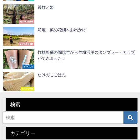
親竹と姫
たけのこ姫体験
筍姫 菜の花畑へお出かけ
たけのこ姫体験
竹林整備の間伐竹から竹粉活用のタンブラー・カップ
ができました！
ものづくり
たけのこごはん
たけのこ料理
検索
カテゴリー