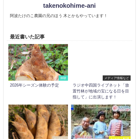
takenokohime-ani
阿波たけのこ農園の兄のほう 木とかもやっています！
最近書いた記事
体験
メディア情報など
2026年シーズン体験の予定
ラジオ中四国ライブネット「放
置竹林が地域の宝になる日を目
指して」に出演します！
たけのこ
たけのこ料理