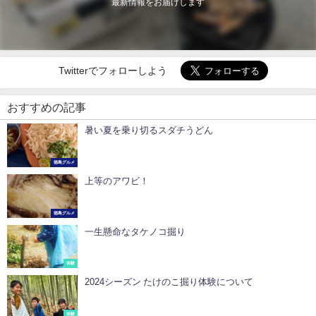
最新情報をお届けします
Twitterでフォローしよう
おすすめの記事
暑い夏を乗り切るスダチうどん
徳島グルメ
上等のアワビ！
徳島グルメ
一生懸命なタケノコ掘り
体験
2024シーズン たけのこ掘り体験について
体験