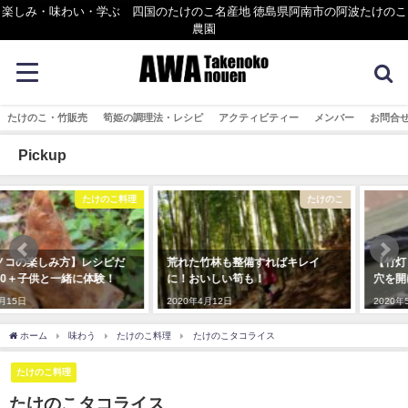
楽しみ・味わい・学ぶ 四国のたけのこ名産地 徳島県阿南市の阿波たけのこ
農園
たけのこ・竹販売
筍姫の調理法・レシピ
アクティビティー
メンバー
お問合
Pickup
たけのこ
まめ知識
荒れた竹林も整備すればキレイ
【竹灯りづくり】 竹にきれいな
に！おいしい筍も！
穴を開ける方法
2020年4月12日
2020年5月18日
ホーム
味わう
たけのこ料理
たけのこタコライス
たけのこ料理
たけのこタコライス