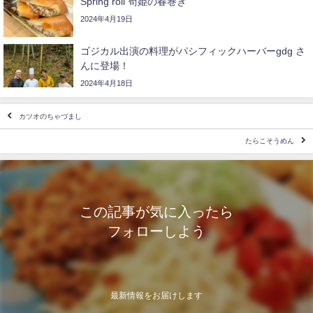
Spring roll 筍姫の春巻き
2024年4月19日
ゴジカル出演の料理がパシフィックハーバーgdg さ
んに登場！
2024年4月18日
カツオのちゃづまし
たらこそうめん
この記事が気に入ったら
フォローしよう
最新情報をお届けします