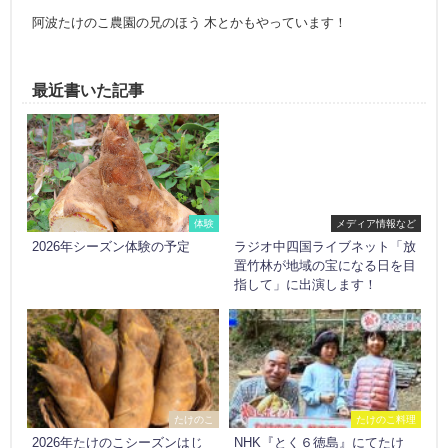
阿波たけのこ農園の兄のほう 木とかもやっています！
最近書いた記事
体験
メディア情報など
2026年シーズン体験の予定
ラジオ中四国ライブネット「放
置竹林が地域の宝になる日を目
指して」に出演します！
たけのこ
たけのこ料理
2026年たけのこシーズンはじ
NHK『とく６徳島』にてたけ