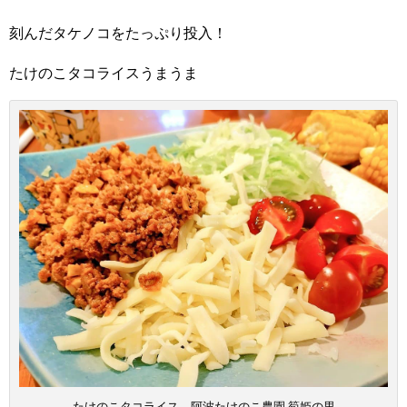
刻んだタケノコをたっぷり投入！
たけのこタコライスうまうま
たけのこタコライス 阿波たけのこ農園 筍姫の里