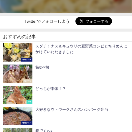
Twitterでフォローしよう
おすすめの記事
スダチ！ナス＆キュウリの夏野菜コンビとちりめんに
かけていただきました
徳島グルメ
筍姫×桜
たけのこ
どっちが本体！？
体験
大好きなウトウークさんのハンバーグ弁当
徳島グルメ
春ですね♪