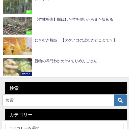
竹林
【竹林整備】間伐した竹を焼いたらまた集める
竹林
むきむき筍姫 【タケノコの皮むきどこまで？】
たけのこ
新物の鳴門わかめ汁&ちりめんごはん
徳島グルメ
検索
カテゴリー