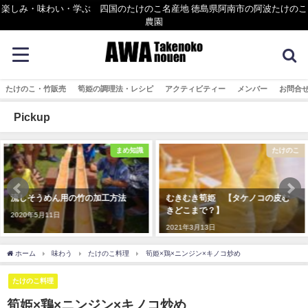
楽しみ・味わい・学ぶ 四国のたけのこ名産地 徳島県阿南市の阿波たけのこ
農園
たけのこ・竹販売
筍姫の調理法・レシピ
アクティビティー
メンバー
お問合
Pickup
まめ知識
たけのこ
ん用の竹の加工方法
むきむき筍姫 【タケノコの皮む
流しそうめ
きどこまで？】
3minバー
日
2021年3月13日
2020年5月1
ホーム
味わう
たけのこ料理
筍姫×鶏×ニンジン×キノコ炒め
たけのこ料理
筍姫×鶏×ニンジン×キノコ炒め