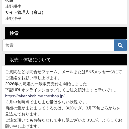
代表
庄野耕生
サイト管理人（窓口）
庄野洋平
検索
販売・体験について
ご質問などは問合せフォーム、メールまたはSNSメッセージにて
ご連絡をお願い申し上げます。
2026年の筍姫の一般販売受付を開始しました！
下記URLオンラインショップにてご注文頂けますと幸いです。↓
https://takenokohime.theshop.jp/
３月中旬時点でまだまだ量は少ない状況です。
筍姫の量がまとまってくるのは、3/20すぎ、3月下旬ごろからを
見込んでおります。
ご注文頂いてもお待たせして申し訳ございませんが、よろしくお
願い申し上げます。