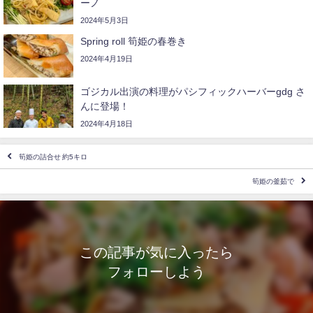
ーノ
2024年5月3日
Spring roll 筍姫の春巻き
2024年4月19日
ゴジカル出演の料理がパシフィックハーバーgdg さ
んに登場！
2024年4月18日
筍姫の詰合せ 約5キロ
筍姫の釜茹で
この記事が気に入ったら
フォローしよう