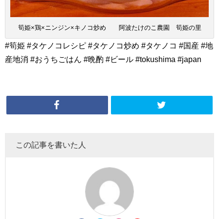
筍姫×鶏×ニンジン×キノコ炒め 阿波たけのこ農園 筍姫の里
#筍姫 #タケノコレシピ #タケノコ炒め #タケノコ #国産 #地
産地消 #おうちごはん #晩酌 #ビール #tokushima #japan
この記事を書いた人