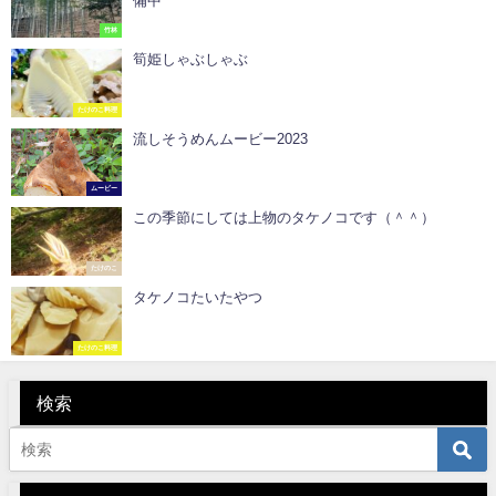
備中
竹林
筍姫しゃぶしゃぶ
たけのこ料理
流しそうめんムービー2023
ムービー
この季節にしては上物のタケノコです（＾＾）
たけのこ
タケノコたいたやつ
たけのこ料理
検索