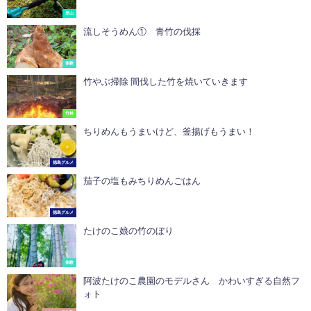
里山
流しそうめん① 青竹の伐採
体験
竹やぶ掃除 間伐した竹を焼いていきます
竹林
ちりめんもうまいけど、釜揚げもうまい！
徳島グルメ
茄子の塩もみちりめんごはん
徳島グルメ
たけのこ娘の竹のぼり
体験
阿波たけのこ農園のモデルさん かわいすぎる自然フ
ォト