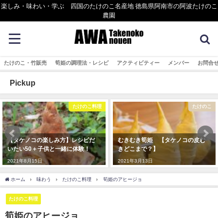
楽しみ・味わい・学ぶ 四国のたけのこ名産地 徳島県阿南市の阿波たけのこ
農園
たけのこ・竹販売
筍姫の調理法・レシピ
アクティビティー
メンバー
お問合
Pickup
たけのこ料理
たけのこ
【タケノコの楽しみ方】レシピだ
むきむき筍姫 【タケノコの皮む
いたい50＋子供と一緒に体験！
きどこまで？】
2021年8月15日
2021年3月13日
ホーム
味わう
たけのこ料理
筍姫のアヒージョ
たけのこ料理
筍姫のアヒージョ