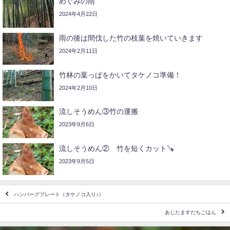
めぐみの雨
2024年4月22日
雨の後は間伐した竹の枝葉を焼いていきます
2024年2月11日
竹林の葉っぱをかいてタケノコ準備！
2024年2月10日
流しそうめん③竹の運搬
2023年9月6日
流しそうめん② 竹を短くカット🪚
2023年9月5日
ハンバーグプレート（タケノコ入り♪）
あじたますだちごはん