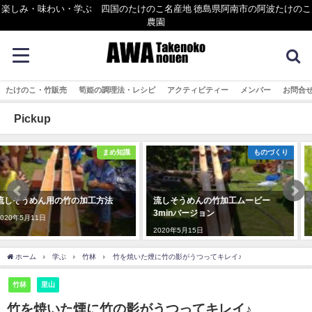
楽しみ・味わい・学ぶ 四国のたけのこ名産地 徳島県阿南市の阿波たけのこ
農園
たけのこ・竹販売
筍姫の調理法・レシピ
アクティビティー
メンバー
お問合
Pickup
め知識
ものづくり
法
流しそうめんの竹加工ムービー
竹林への栄養補給！ 施肥（
3minバージョン
ひ）でタケノコの育成
2020年5月15日
2020年10月27日
ホーム
学ぶ
竹林
竹を焼いた煙に竹の影がうつってキレイ♪
竹林
里山
竹を焼いた煙に竹の影がうつってキレイ♪