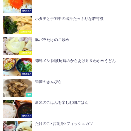
徳島グルメ
ホタテと手羽中の出汁たっぷりな若竹煮
たけのこ料理
豚バラたけのこ炒め
たけのこ料理
徳島メシ 阿波尾鶏のからあげ丼＆わかめうどん
徳島グルメ
筍姫のきんぴら
体験
新米のごはんを楽しむ朝ごはん
徳島グルメ
たけのこ×お刺身×フィッシュカツ