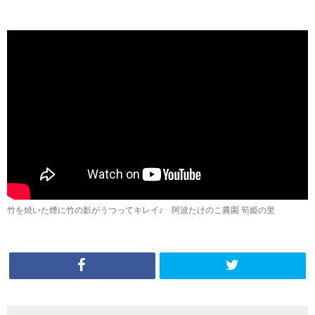
竹を焼いた煙に竹の影がうつってキレイ♪ 阿波たけのこ農園 筍姫の里