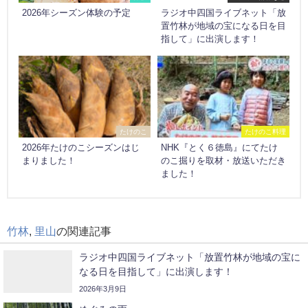
2026年シーズン体験の予定
ラジオ中四国ライブネット「放
置竹林が地域の宝になる日を目
指して」に出演します！
たけのこ
たけのこ料理
2026年たけのこシーズンはじ
NHK『とく６徳島』にてたけ
まりました！
のこ掘りを取材・放送いただき
ました！
竹林
,
里山
の関連記事
ラジオ中四国ライブネット「放置竹林が地域の宝に
なる日を目指して」に出演します！
2026年3月9日