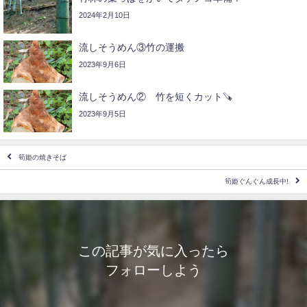
2024年2月10日
流しそうめん③竹の運搬
2023年9月6日
流しそうめん② 竹を短くカット🪚
2023年9月5日
筍姫の焼きそば
筍姫ぐんぐん成長中!
この記事が気に入ったら
フォローしよう