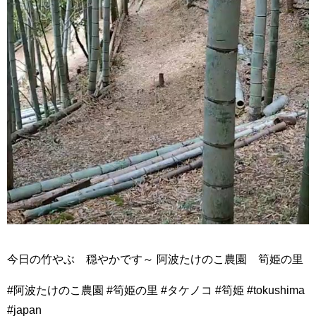
今日の竹やぶ 穏やかです～ 阿波たけのこ農園 筍姫の里
#阿波たけのこ農園 #筍姫の里 #タケノコ #筍姫 #tokushima
#japan