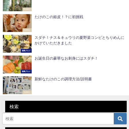
たけのこ
たけのこの姫皮！？に初挑戦
たけのこ
スダチ！ナス＆キュウリの夏野菜コンビとちりめんに
かけていただきました
徳島グルメ
お誕生日の豪華なお刺身️にはスダチ！
徳島グルメ
新鮮なたけのこの調理方法/説明書
たけのこ
検索