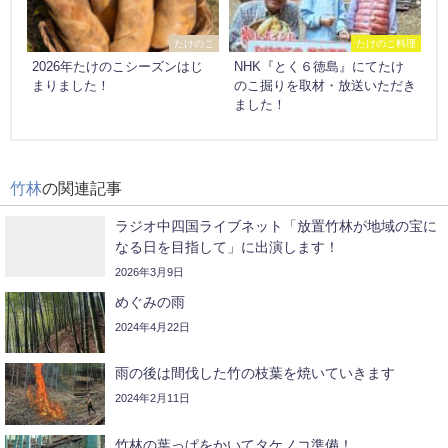
たけのこ
たけのこ料理
2026年たけのこシーズンはじ
NHK『とく６徳島』にてたけ
まりました！
のこ掘りを取材・放送いただき
ました！
竹林
の関連記事
ラジオ中四国ライブネット「放置竹林が地域の宝に
なる日を目指して」に出演します！
2026年3月9日
めぐみの雨
2024年4月22日
雨の後は間伐した竹の枝葉を焼いていきます
2024年2月11日
竹林の葉っぱをかいてタケノコ準備！