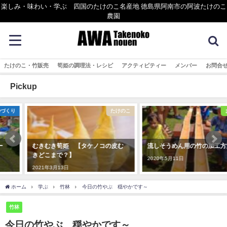
楽しみ・味わい・学ぶ 四国のたけのこ名産地 徳島県阿南市の阿波たけのこ
農園
たけのこ・竹販売
筍姫の調理法・レシピ
アクティビティー
メンバー
お問合
Pickup
たけのこ
まめ知識
むきむき筍姫 【タケノコの皮む
流しそうめん用の竹の加工方法
きどこまで？】
2020年5月11日
2021年3月13日
ホーム
学ぶ
竹林
今日の竹やぶ 穏やかです～
竹林
今日の竹やぶ 穏やかです～