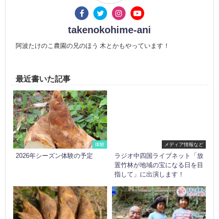
takenokohime-ani
阿波たけのこ農園の兄のほう 木とかもやっています！
最近書いた記事
体験
メディア情報など
2026年シーズン体験の予定
ラジオ中四国ライブネット「放
置竹林が地域の宝になる日を目
指して」に出演します！